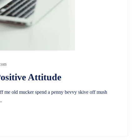
.com
ositive Attitude
e duff me old mucker spend a penny bevvy skive off mush
..