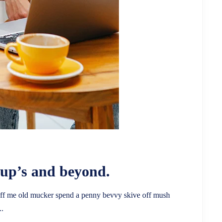
tup’s and beyond.
e duff me old mucker spend a penny bevvy skive off mush
..